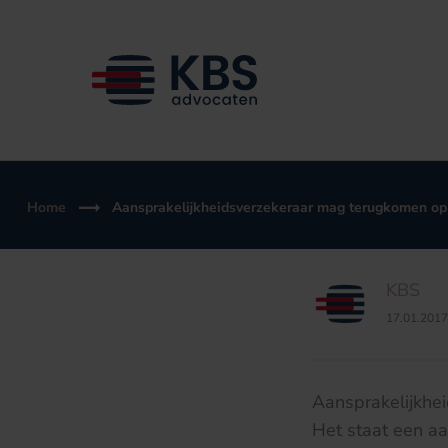
Ga
naar
de
inhoud
Home
Aansprakelijkheidsverzekeraar mag terugkomen op
KBS
17.01.2017
Aansprakelijkhe
Het staat een aa