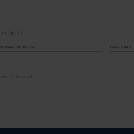
ijf je in!
IJFSNAAM (OPTIONEEL)
E-MAILADRES
ivacy Statement
.