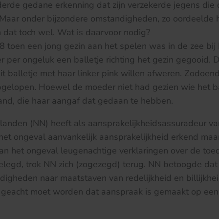
erde gedane erkenning dat zijn verzekerde jegens die
. Maar onder bijzondere omstandigheden, zo oordeelde 
 dat toch wel. Wat is daarvoor nodig?
8 toen een jong gezin aan het spelen was in de zee bi
r per ongeluk een balletje richting het gezin gegooid.
it balletje met haar linker pink willen afweren. Zodoende
gelopen. Hoewel de moeder niet had gezien wie het ba
and, die haar aangaf dat gedaan te hebben.
landen (NN) heeft als aansprakelijkheidsassuradeur v
het ongeval aanvankelijk aansprakelijkheid erkend maa
an het ongeval leugenachtige verklaringen over de toe
legd, trok NN zich (zogezegd) terug. NN betoogde dat
digheden naar maatstaven van redelijkheid en billijkhe
geacht moet worden dat aanspraak is gemaakt op een 