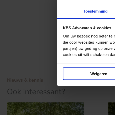
ECLI:NL:HR:199
ECLI:NL:HR:2003
Toestemming
gebonden als kom
bedrog (artikel 
KBS Advocaten & cookies
billijkheid onaa
Om uw bezoek nóg beter te ma
Gerechtshof De
die door websites kunnen wor
partijen) uw gedrag op onze 
Het arrest leest
cookies uit wilt schakelen dan 
Weigeren
Nieuws & kennis
Ook interessant?