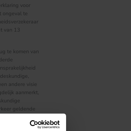
rklaring voor
t ongeval te
heidsverzekeraar
st van 13
erug te komen van
 derde
ansprakelijkheid
 deskundige,
en andere visie
delijk aanmerkt,
eskundige
erkeer geldende
raar en diens