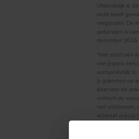
Uiteindelijk is 
recht heeft gevo
vergoeden. De m
gebonden is aan 
december 2016 he
“Het staat een a
een jegens een d
aansprakelijk is
is gekomen op g
daarvoor de enk
omtrent de aansp
niet voldoende,
achteraf onjuist
opvattingen in d
verzekerde beho