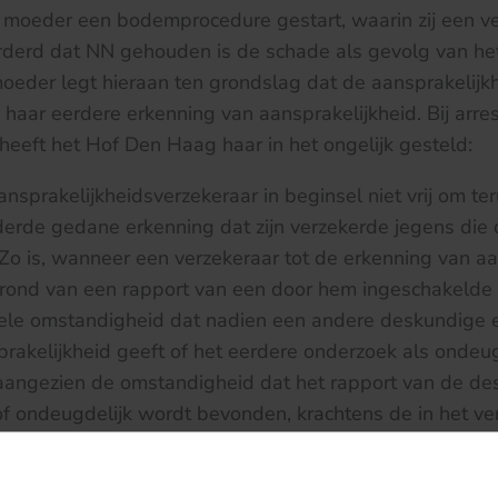
de moeder een bodemprocedure gestart, waarin zij een ve
rderd dat NN gehouden is de schade als gevolg van he
oeder legt hieraan ten grondslag dat de aansprakelijk
haar eerdere erkenning van aansprakelijkheid. Bij arre
eft het Hof Den Haag haar in het ongelijk gesteld:
ansprakelijkheidsverzekeraar in beginsel niet vrij om t
erde gedane erkenning dat zijn verzekerde jegens die
. Zo is, wanneer een verzekeraar tot de erkenning van a
rond van een rapport van een door hem ingeschakelde
ele omstandigheid dat nadien een andere deskundige e
rakelijkheid geeft of het eerdere onderzoek als ondeug
 aangezien de omstandigheid dat het rapport van de d
 of ondeugdelijk wordt bevonden, krachtens de in het v
e verhouding tot de derde voor rekening van de verzeke
ort te komen (zie Hoge Raad 10 januari 1992,