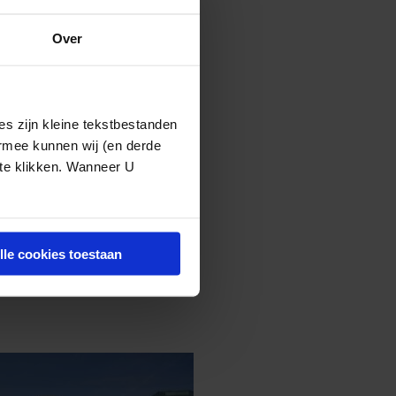
aar erkenning
Over
nder invloed van
ijkheid en
ouden (zie
s zijn kleine tekstbestanden
6).”
ermee kunnen wij (en derde
 te klikken. Wanneer U
lle cookies toestaan