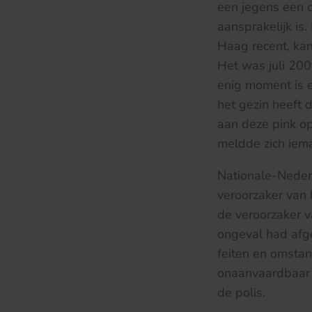
een jegens een d
aansprakelijk is
Haag recent, kan
Het was juli 200
enig moment is e
het gezin heeft d
aan deze pink op
meldde zich iem
Nationale-Neder
veroorzaker van 
de veroorzaker v
ongeval had afge
feiten en omstan
onaanvaardbaar 
de polis.