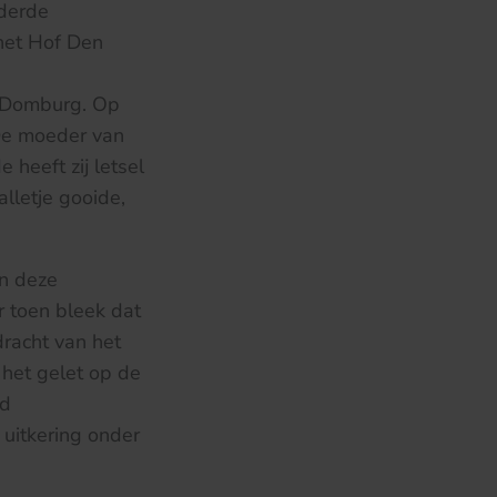
 derde
het Hof Den
j Domburg. Op
 De moeder van
 heeft zij letsel
lletje gooide,
an deze
r toen bleek dat
dracht van het
 het gelet op de
id
uitkering onder