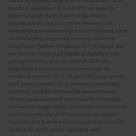
Dat de vergunning volgens de rechtbank door ACM
terecht is geweigerd, is in het licht van eerdere
ziekenhuisfusies best opvallend. Bij eerdere
ziekenhuisfusies (zie
bericht
) die eveneens een
mededinging beperkend effect konden hebben, heeft
de ACM alsnog vergunning verleend, omdat de
ziekenhuizen hebben toegezegd zich te houden aan
een door hen toegezegd tijdelijk prijsplafond (zgn.
gedragsremedie). In dit geval heeft ACM een
vergelijkbare gedragsremedie verworpen. De
rechtbank oordeelt dat ACM dat in dit geval terecht
heeft gedaan, omdat
“deze remedie onvoldoende
zekerheid biedt dat hiermee het geconstateerde
mededingingsprobleem zonder twijfel en volledig
zou worden weggenomen. De voorgenomen remedie
zou ertoe leiden dat ACM eiseressen zou moeten
reguleren wat betreft prijs en kwaliteit, terwijl vóór
de fusie de markt zonder regulering goed