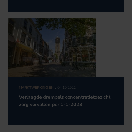
MARKTWERKING EN
04.10.2022
MEDEDINGINGSRECHT
Verlaagde drempels concentratietoezicht
zorg vervallen per 1-1-2023