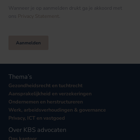
Wanneer je op aanmelden drukt ga je akkoord met
ons
Privacy Statement
.
Aanmelden
Thema’s
Gezondheidsrecht en tuchtrecht
Aansprakelijkheid en verzekeringen
Ondernemen en herstructureren
Werk, arbeidsverhoudingen & governance
Privacy, ICT en vastgoed
Over KBS advocaten
Ons kantoor