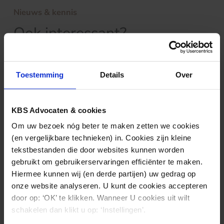
Nieuws & kennis
Ook interessant?
Toestemming
Details
Over
KBS Advocaten & cookies
Om uw bezoek nóg beter te maken zetten we cookies
(en vergelijkbare technieken) in. Cookies zijn kleine
tekstbestanden die door websites kunnen worden
gebruikt om gebruikerservaringen efficiënter te maken.
MARKTWERKING EN
23.11.2023
Hiermee kunnen wij (en derde partijen) uw gedrag op
MEDEDINGINGSRECHT
onze website analyseren. U kunt de cookies accepteren
Bezwaar Chipsoft tegen openbaarmaking
door op: ‘OK’ te klikken. Wanneer U cookies uit wilt
van Marktverkenning ICT in de zorg
schakelen dan klikt u op: ‘Instellingen’.
verworpen