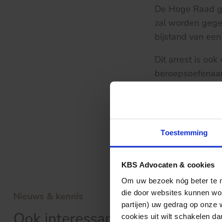
De Hoge Raad ga
zal worden gege
bijstand van een 
Dit arrest is ook
beroepsoefenaar
aangemerkt als v
met een advocaa
van de verdachte
Toestemming
Klik
hier
voor de 
KBS Advocaten & cookies
Om uw bezoek nóg beter te ma
die door websites kunnen wor
Nieuws & kennis
partijen) uw gedrag op onze 
Ook interessant?
cookies uit wilt schakelen dan 