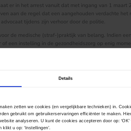
at er in het arrest vanuit dat met ingang van 1 maart
ven aan de regel dat een aangehouden verdachte het r
advocaat tijdens zijn verhoor door de politie.
 voor de medische (straf-)praktijk van belang. Indien ee
 of een instelling in de gezondheidszorg op enig mom
erdachte, is het raadzaam zo spoedig mogelijk contac
t. Een advocaat –van KBS- kan vanaf het eerste momen
 veiligstellen en deze overigens met raad en daad terzi
Details
uitspraak.
ken zetten we cookies (en vergelijkbare technieken) in. Cookie
den gebruikt om gebruikerservaringen efficiënter te maken. Hi
website analyseren. U kunt de cookies accepteren door op: ‘OK’
klikt u op: ‘Instellingen’.