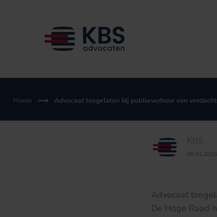
Ga
naar
de
inhoud
Home
Advocaat toegelaten bij politieverhoor van verdach
KBS
06.01.2016
Advocaat toegela
De Hoge Raad hee