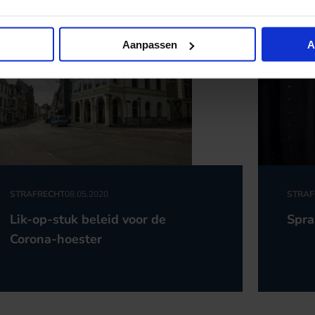
Aanpassen
A
STRAFRECHT
08.05.2020
STRAF
Lik-op-stuk beleid voor de
Spra
Corona-hoester