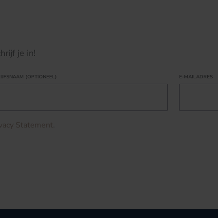
ijf je in!
IJFSNAAM (OPTIONEEL)
E-MAILADRES
ivacy Statement
.