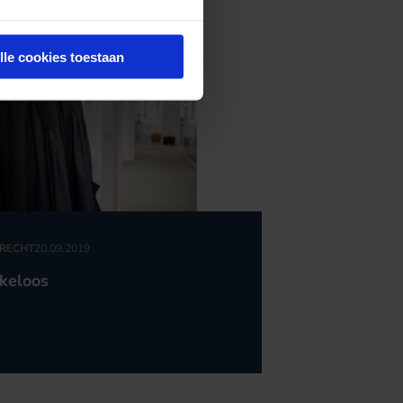
lle cookies toestaan
RECHT
20.09.2019
keloos