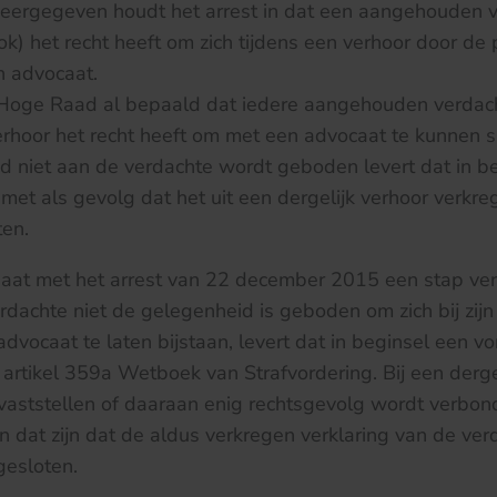
eergegeven houdt het arrest in dat een aangehouden v
) het recht heeft om zich tijdens een verhoor door de po
n advocaat.
Hoge Raad al bepaald dat iedere aangehouden verdac
erhoor het recht heeft om met een advocaat te kunnen s
d niet aan de verdachte wordt geboden levert dat in b
met als gevolg dat het uit een dergelijk verhoor verkr
ten.
at met het arrest van 22 december 2015 een stap verd
achte niet de gelegenheid is geboden om zich bij zijn
 advocaat te laten bijstaan, levert dat in beginsel een 
 artikel 359a Wetboek van Strafvordering. Bij een derge
vaststellen of daaraan enig rechtsgevolg wordt verbond
an dat zijn dat de aldus verkregen verklaring van de ver
gesloten.