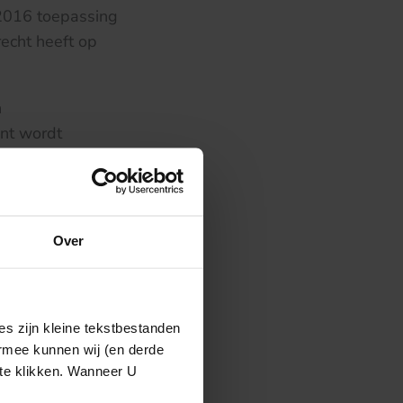
 2016 toepassing
echt heeft op
n
ent wordt
t op te nemen
t de rechten
jde staan.
Over
s zijn kleine tekstbestanden
ermee kunnen wij (en derde
 te klikken. Wanneer U