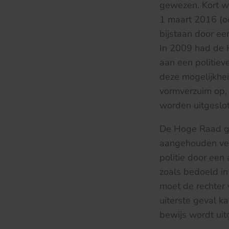
gewezen. Kort w
1 maart 2016 (ook
bijstaan door ee
In 2009 had de 
aan een politiev
deze mogelijkhei
vormverzuim op, 
worden uitgeslo
De Hoge Raad ga
aangehouden verd
politie door een
zoals bedoeld in
moet de rechter 
uiterste geval k
bewijs wordt uit