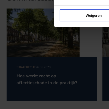
Weigeren
STRAFRECHT
26.06.2020
Hoe werkt recht op
affectieschade in de praktijk?