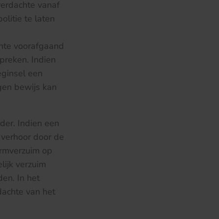
erdachte vanaf
litie te laten
hte voorafgaand
preken. Indien
eginsel een
egen bewijs kan
er. Indien een
 verhoor door de
vormverzuim op
lijk verzuim
en. In het
dachte van het