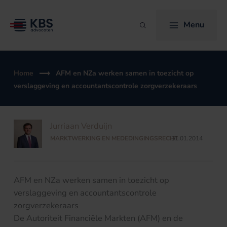
Ga
naar
Menu
Zoeken
de
inhoud
Home
AFM en NZa werken samen in toezicht op
verslaggeving en accountantscontrole zorgverzekeraars
Jurriaan Verduijn
MARKTWERKING EN MEDEDINGINGSRECHT
31.01.2014
/
AFM en NZa werken samen in toezicht op
verslaggeving en accountantscontrole
zorgverzekeraars
De Autoriteit Financiële Markten (AFM) en de