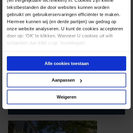
(en vergelijkbare technieken) in. Cookies zijn kleine
tekstbestanden die door websites kunnen worden
gebruikt om gebruikerservaringen efficiënter te maken.
Hiermee kunnen wij (en derde partijen) uw gedrag op
onze website analyseren. U kunt de cookies accepteren
door op: ‘OK’ te klikken. Wanneer U cookies uit wilt
schakelen dan klikt u op: ‘Instellingen’.
Alle cookies toestaan
MARKTWERKING EN
20.06.2023
MEDEDINGINGSRECHT
Zorgaanbieder krijgt boete voor overname
Aanpassen
zonder voorafgaande goedkeuring van de
NZa
Weigeren