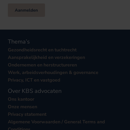
Aanmelden
Thema’s
Gezondheidsrecht en tuchtrecht
Aansprakelijkheid en verzekeringen
Ondernemen en herstructureren
Werk, arbeidsverhoudingen & governance
Privacy, ICT en vastgoed
Over KBS advocaten
Ons kantoor
Onze mensen
Privacy statement
Algemene Voorwaarden / General Terms and
Conditions