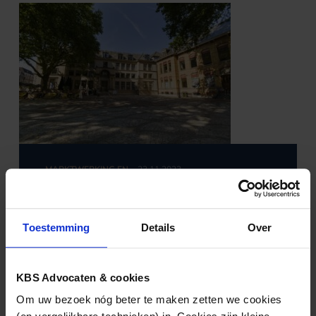
MARKTWERKING EN
23.11.2023
MEDEDINGINGSRECHT
Bezwaar Chipsoft tegen openbaarmaking
van Marktverkenning ICT in de zorg
verworpen
Toestemming
Details
Over
KBS Advocaten & cookies
Om uw bezoek nóg beter te maken zetten we cookies