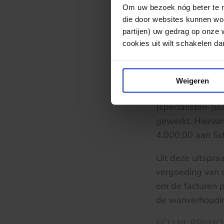
Om uw bezoek nóg beter te ma
wisseling van a
die door websites kunnen wor
kosten zijn dan 
partijen) uw gedrag op onze 
Schenkeveld kost
cookies uit wilt schakelen dan 
TVM. Naar het o
vaststelling van
verband gedecla
Weigeren
kantonrechter het
(specialisten-)uu
gewerkt. Hiervan
4.000,00 aan Sc
Uit deze uitspra
vergoeding van 
om de facturen p
de wanverhoudin
ECLI:NL:RBNHO