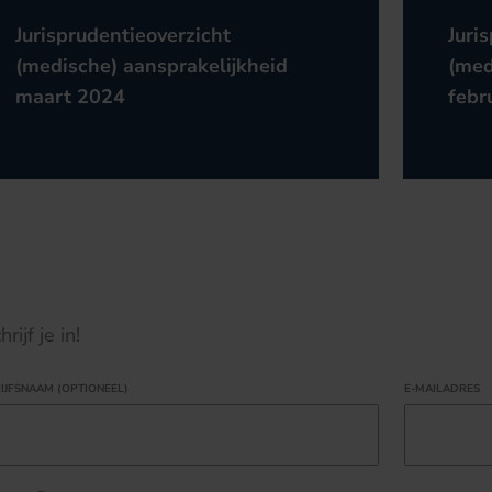
Jurisprudentieoverzicht
Juri
(medische) aansprakelijkheid
(med
maart 2024
febr
ijf je in!
IJFSNAAM (OPTIONEEL)
E-MAILADRES