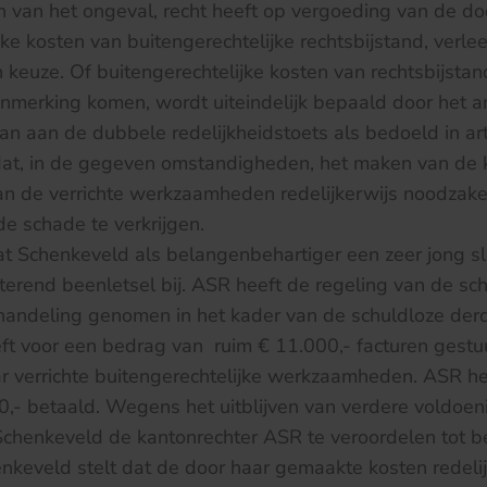
n van het ongeval, recht heeft op vergoeding van de d
ke kosten van buitengerechtelijke rechtsbijstand, verl
n keuze. Of buitengerechtelijke kosten van rechtsbijstan
anmerking komen, wordt uiteindelijk bepaald door het 
aan aan de dubbele redelijkheidstoets als bedoeld in art
dat, in de gegeven omstandigheden, het maken van de ko
n de verrichte werkzaamheden redelijkerwijs noodzakel
e schade te verkrijgen.
at Schenkeveld als belangenbehartiger een zeer jong sl
sterend beenletsel bij. ASR heeft de regeling van de sc
ehandeling genomen in het kader van de schuldloze der
ft voor een bedrag van ruim € 11.000,- facturen gest
r verrichte buitengerechtelijke werkzaamheden. ASR he
,- betaald. Wegens het uitblijven van verdere voldoen
Schenkeveld de kantonrechter ASR te veroordelen tot b
nkeveld stelt dat de door haar gemaakte kosten redelij