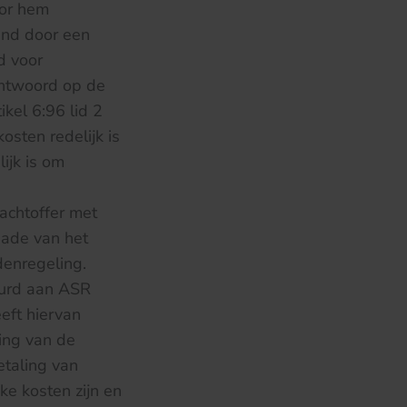
oor hem
eend door een
d voor
antwoord op de
ikel 6:96 lid 2
sten redelijk is
ijk is om
achtoffer met
hade van het
denregeling.
uurd aan ASR
eft hiervan
ing van de
etaling van
ke kosten zijn en