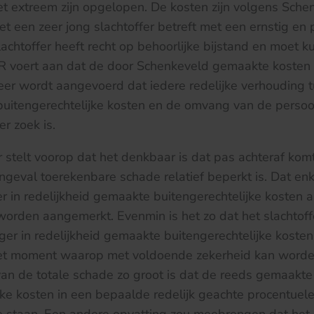
et extreem zijn opgelopen. De kosten zijn volgens Sch
et een zeer jong slachtoffer betreft met een ernstig en 
slachtoffer heeft recht op behoorlijke bijstand en moet 
R voert aan dat de door Schenkeveld gemaakte kosten nie
eer wordt aangevoerd dat iedere redelijke verhouding 
uitengerechtelijke kosten en de omvang van de persoo
er zoek is.
 stelt voorop dat het denkbaar is dat pas achteraf komt
ngeval toerekenbare schade relatief beperkt is. Dat enk
er in redelijkheid gemaakte buitengerechtelijke kosten a
worden aangemerkt. Evenmin is het zo dat het slachtoff
er in redelijkheid gemaakte buitengerechtelijke kosten 
 het moment waarop met voldoende zekerheid kan worde
an de totale schade zo groot is dat de reeds gemaakte
jke kosten in een bepaalde redelijk geachte procentuel