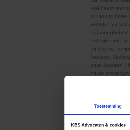
die totale schad
wel haast onmog
schade te laten 
verzekeraar van 
belangenbeharti
redelijkerwijs t
bij akte na comp
facturen. Vasts
deze facturen. H
na de ontvangst 
dat de door ASR 
verschuldigdheid
Aan de hand van 
Toestemming
openstaande fac
door de kantonr
KBS Advocaten & cookies
Schenkeveld in 