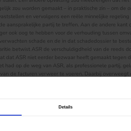
e staan. Een andere opvatting zou meebrengen dat het 
elijk zou worden gemaakt – in praktische zin – om de
vaststellen en vervolgens een reële minnelijke regeling
de aansprakelijke partij te treffen. Aan de andere kant 
ger ook oog te hebben voor de verhouding tussen omv
e verwachten schade en de in dat schadedossier te bes
aritie betwist ASR de verschuldigdheid van de reeds d
taat dat ASR niet eerder bezwaar heeft gemaakt tegen 
et had op de weg van ASR, als professionele partij, ge
van de facturen verweer te voeren. Daarbij overweegt 
verrichte betalingen op gespecificeerde facturen de e
 daarvan impliceren.
het dossier van het slachtoffer bespreekt de kantonre
Details
turen vervolgens afzonderlijk. Op meerdere punten wo
echter gecorrigeerd. Bijvoorbeeld omdat meerdere advo
het dossier hebben gewerkt. De kantonrechter overwee