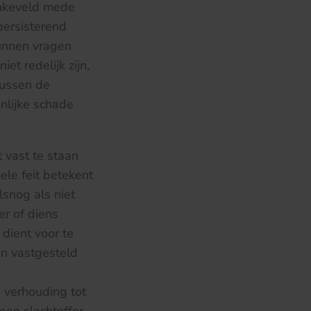
enkeveld mede
persisterend
kunnen vragen
t redelijk zijn,
tussen de
nlijke schade
 vast te staan
ele feit betekent
lsnog als niet
er of diens
dient voor te
n vastgesteld
e verhouding tot