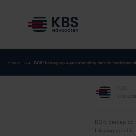
Ga
naar
de
inhoud
Home
BGK: beroep op wanverhouding met de hoofdsom sl
KBS
17.10.2018
BGK: beroep op 
Uitgangspunt is 