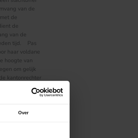
een slachtoffer
 omvang van de
 met de
dient de
ang van de
teden tijd. Pas
oor haar voldane
de hoogte van
legen om gelijk
de kantonrechter
rkenning van de
chter de nog
Over
rden facturen
caten van
gt dat de