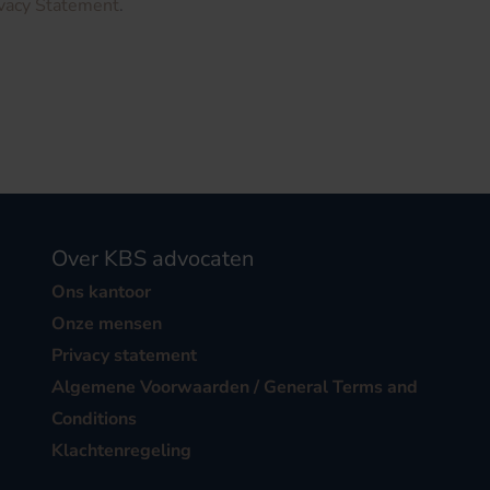
ivacy Statement
.
Over KBS advocaten
Ons kantoor
Onze mensen
Privacy statement
Algemene Voorwaarden / General Terms and
Conditions
Klachtenregeling