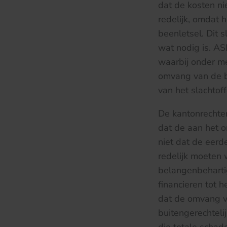
dat de kosten ni
redelijk, omdat h
beenletsel. Dit 
wat nodig is. AS
waarbij onder m
omvang van de b
van het slachtoff
De kantonrechter
dat de aan het o
niet dat de eerd
redelijk moeten 
belangenbehartig
financieren tot
dat de omvang v
buitengerechteli