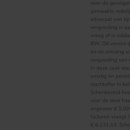
voor de gevolge
gemaakte redelij
advocaat van zij
vergoeding in a
vraag of is vold
BW. Dit vereist 
en de omvang va
vergoeding van d
In deze zaak sta
ernstig en persi
slachtoffer in b
Schenkeveld hee
voor de door haa
ongeveer € 5.000
facturen vraagt 
€ 6.231,63. Sche