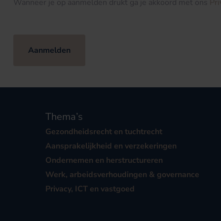
Wanneer je op aanmelden drukt ga je akkoord met ons
Pr
Aanmelden
Thema’s
Gezondheidsrecht en tuchtrecht
Aansprakelijkheid en verzekeringen
Ondernemen en herstructureren
Werk, arbeidsverhoudingen & governance
Privacy, ICT en vastgoed