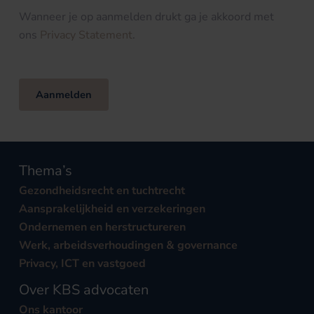
Wanneer je op aanmelden drukt ga je akkoord met
ons
Privacy Statement
.
Aanmelden
Thema’s
Gezondheidsrecht en tuchtrecht
Aansprakelijkheid en verzekeringen
Ondernemen en herstructureren
Werk, arbeidsverhoudingen & governance
Privacy, ICT en vastgoed
Over KBS advocaten
Ons kantoor