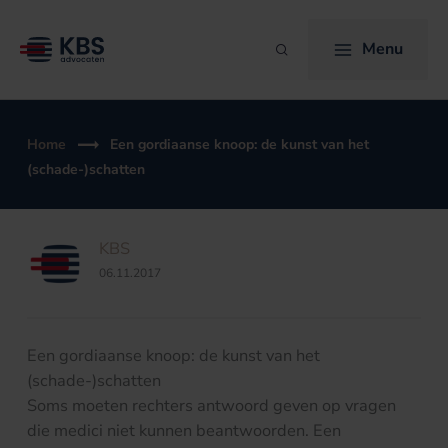
Ga
naar
Menu
Zoeken
de
inhoud
Home
Een gordiaanse knoop: de kunst van het
(schade-)schatten
KBS
06.11.2017
Een gordiaanse knoop: de kunst van het
(schade-)schatten
Soms moeten rechters antwoord geven op vragen
die medici niet kunnen beantwoorden. Een