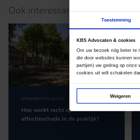
Ook interessant?
Toestemming
KBS Advocaten & cookies
Om uw bezoek nóg beter te ma
die door websites kunnen wor
partijen) uw gedrag op onze 
cookies uit wilt schakelen dan 
Weigeren
STRAFRECHT
26.06.2020
Hoe werkt recht op
affectieschade in de praktijk?