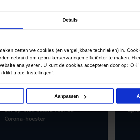
Details
ken zetten we cookies (en vergelijkbare technieken) in. Cookie
den gebruikt om gebruikerservaringen efficiënter te maken. Hi
website analyseren. U kunt de cookies accepteren door op: ‘OK’
klikt u op: ‘Instellingen’.
Aanpassen
A
STRAFRECHT
08.05.2020
STRAF
Lik-op-stuk beleid voor de
Spra
Corona-hoester