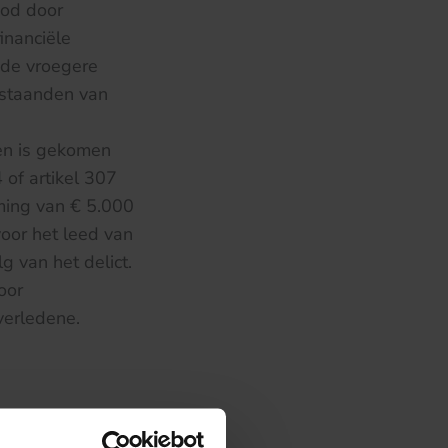
ood door
inanciële
 de vroegere
estaanden van
ven is gekomen
 of artikel 307
ming van € 5.000
oor het leed van
 van het delict.
oor
verledene.