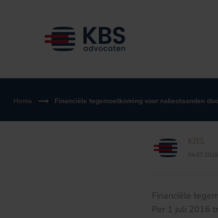
Ga
naar
de
inhoud
Home
Financiële tegemoetkoming voor nabestaanden dood
KBS
04.07.2016
Financiële tege
Per 1 juli 2016 