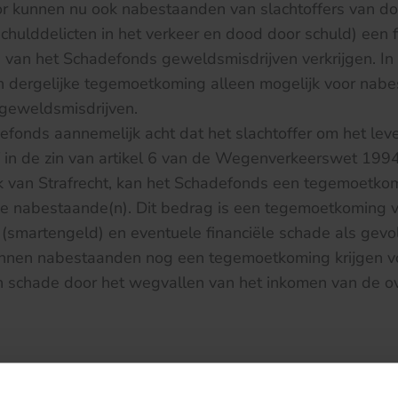
or kunnen nu ook nabestaanden van slachtoffers van d
schulddelicten in het verkeer en dood door schuld) een f
van het Schadefonds geweldsmisdrijven verkrijgen. In
n dergelijke tegemoetkoming alleen mogelijk voor nab
 geweldsmisdrijven.
efonds aannemelijk acht dat het slachtoffer om het le
f in de zin van artikel 6 van de Wegenverkeerswet 1994
 van Strafrecht, kan het Schadefonds een tegemoetko
e nabestaande(n). Dit bedrag is een tegemoetkoming v
smartengeld) en eventuele financiële schade als gevolg
nen nabestaanden nog een tegemoetkoming krijgen v
en schade door het wegvallen van het inkomen van de o