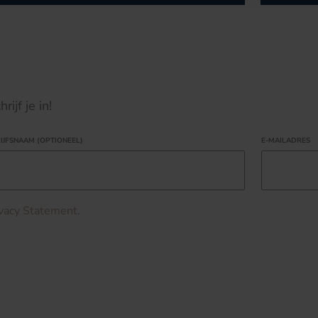
ijf je in!
IJFSNAAM (OPTIONEEL)
E-MAILADRES
ivacy Statement
.