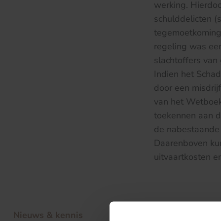
werking. Hierdo
schulddelicten (
tegemoetkoming 
regeling was ee
slachtoffers van
Indien het Schad
door een misdrij
van het Wetboek
toekennen aan d
de nabestaande (
Daarenboven kun
uitvaartkosten 
Nieuws & kennis