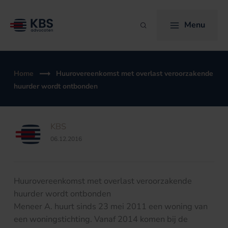
Ga
naar
Menu
Zoeken
de
inhoud
Home
Huurovereenkomst met overlast veroorzakende
huurder wordt ontbonden
KBS
06.12.2016
Huurovereenkomst met overlast veroorzakende
huurder wordt ontbonden
Meneer A. huurt sinds 23 mei 2011 een woning van
een woningstichting. Vanaf 2014 komen bij de