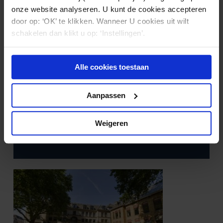
onze website analyseren. U kunt de cookies accepteren
door op: ‘OK’ te klikken. Wanneer U cookies uit wilt
schakelen dan klikt u op: ‘Instellingen’.
Alle cookies toestaan
Aanpassen
ZORGVASTGOED
20.01.2023
Beleidsregel vervreemding onroerende
Weigeren
zaken aangepast