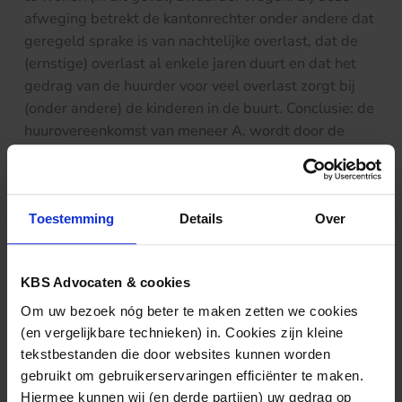
afweging betrekt de kantonrechter onder andere dat
geregeld sprake is van nachtelijke overlast, dat de
(ernstige) overlast al enkele jaren duurt en dat het
gedrag van de huurder voor veel overlast zorgt bij
(onder andere) de kinderen in de buurt. Conclusie: de
huurovereenkomst van meneer A. wordt door de
kantonrechter ontbonden.
De uitspraak is
hier
te vinden.
Toestemming
Details
Over
KBS Advocaten & cookies
Nieuws & kennis
Om uw bezoek nóg beter te maken zetten we cookies
Ook interessant?
(en vergelijkbare technieken) in. Cookies zijn kleine
tekstbestanden die door websites kunnen worden
gebruikt om gebruikerservaringen efficiënter te maken.
Hiermee kunnen wij (en derde partijen) uw gedrag op