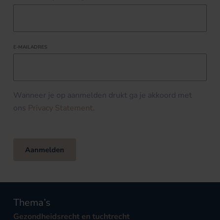
E-MAILADRES
Wanneer je op aanmelden drukt ga je akkoord met
ons
Privacy Statement
.
Aanmelden
Thema’s
Gezondheidsrecht en tuchtrecht