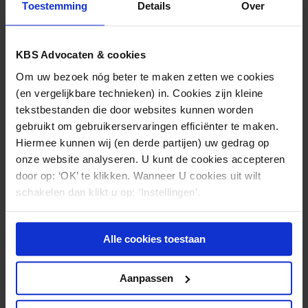
Toestemming
Details
Over
aansprakelijkheidsverzekeraar in de gelegenheid
worden gesteld het bewijs te leveren dat de
werkgever aan zijn zorgplicht heeft voldaan.
KBS Advocaten & cookies
Om uw bezoek nóg beter te maken zetten we cookies
(en vergelijkbare technieken) in. Cookies zijn kleine
tekstbestanden die door websites kunnen worden
gebruikt om gebruikerservaringen efficiënter te maken.
Hiermee kunnen wij (en derde partijen) uw gedrag op
Nieuws & kennis
onze website analyseren. U kunt de cookies accepteren
Ook interessant?
door op: ‘OK’ te klikken. Wanneer U cookies uit wilt
schakelen dan klikt u op: ‘Instellingen’.
Alle cookies toestaan
Aanpassen