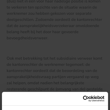
(dus) niet in een voor haar nadelige positie is komen
te verkeren ten opzichte van de situatie waarin de
werknemer zou hebben gekozen voor separate
deelgeschillen. Zodoende oordeelt de kantonrechter
dat de aansprakelijkheidsverzekeraar onvoldoende
belang heeft bij het door haar gevoerde
bevoegdheidsverweer.
Ook met betrekking tot het subsidiaire verweer komt
de kantonrechter de werknemer tegemoet: de
kantonrechter oordeelt dat de beoordeling van de
aansprakelijkheidsvraag partijen vergaand op weg
zal helpen, omdat nadien het belangrijkste
resterende geschilpunt de (omvang van de) gestelde
schade is. Om die reden leent de zaak zich in de visie
van de kantonrechter voor behandeling in een
deelgeschilprocedure, waarna de werkgever en de