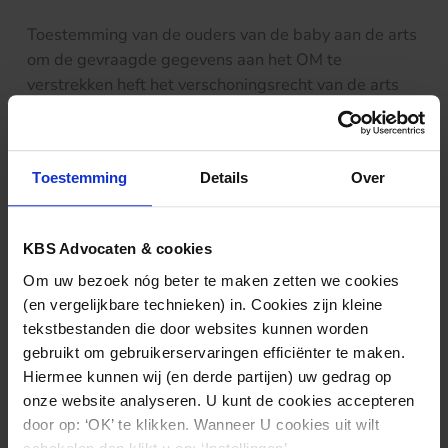
Toestemming van de ouders van de baby aan de arts
om de gevraagde gegevens aan het OM te
verstrekken heft het verschoningsrecht van de arts
niet op. Het verschoningsrecht van de arts dient het
algemene maatschappelijke belang dat men zich
vrijelijk en zonder vrees voor openbaarmaking tot de
Toestemming
Details
Over
arts kan wenden en niet het individuele belang van
degenen die van zijn hulp gebruik maken.
De arts zal die toestemming wel moeten betrekken
KBS Advocaten & cookies
bij zijn afweging of hij de gevraagde medische
Om uw bezoek nóg beter te maken zetten we cookies
gegevens zal verstrekken, maar die toestemming
(en vergelijkbare technieken) in. Cookies zijn kleine
behoeft de arts niet te verhinderen dat hij uiteindelijk
tekstbestanden die door websites kunnen worden
tot de beslissing komt dat zijn verschoningsrecht aan
gebruikt om gebruikerservaringen efficiënter te maken.
het verstrekken van die gegevens in de weg staat.
Hiermee kunnen wij (en derde partijen) uw gedrag op
Het LUMC en de artsen wilden de medische
onze website analyseren. U kunt de cookies accepteren
gegevens wel eerst aan de patholoog-anatoom
door op: ‘OK’ te klikken. Wanneer U cookies uit wilt