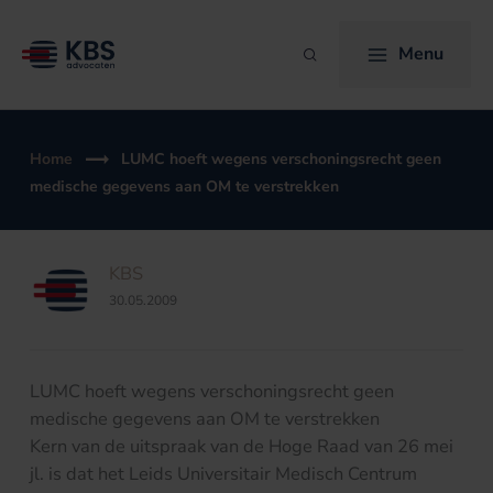
Ga
naar
Menu
Zoeken
de
inhoud
Home
LUMC hoeft wegens verschoningsrecht geen
medische gegevens aan OM te verstrekken
KBS
30.05.2009
LUMC hoeft wegens verschoningsrecht geen
medische gegevens aan OM te verstrekken
Kern van de uitspraak van de Hoge Raad van 26 mei
jl. is dat het Leids Universitair Medisch Centrum