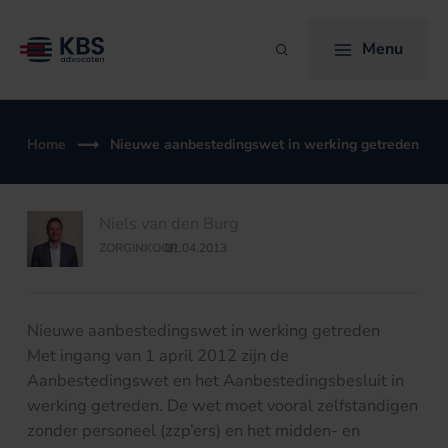
Ga
naar
Menu
Zoeken
de
inhoud
Home
Nieuwe aanbestedingswet in werking getreden
Niels van den Burg
ZORGINKOOP
01.04.2013
/
Nieuwe aanbestedingswet in werking getreden
Met ingang van 1 april 2012 zijn de
Aanbestedingswet en het Aanbestedingsbesluit in
werking getreden. De wet moet vooral zelfstandigen
zonder personeel (zzp’ers) en het midden- en