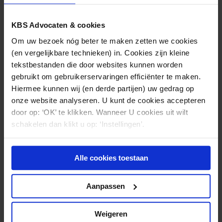
VNG publiceert rekentool voor tarieven in
KBS Advocaten & cookies
de Wmo 2015
Om uw bezoek nóg beter te maken zetten we cookies
(en vergelijkbare technieken) in. Cookies zijn kleine
tekstbestanden die door websites kunnen worden
gebruikt om gebruikerservaringen efficiënter te maken.
Hiermee kunnen wij (en derde partijen) uw gedrag op
onze website analyseren. U kunt de cookies accepteren
door op: ‘OK’ te klikken. Wanneer U cookies uit wilt
schakelen dan klikt u op: ‘Instellingen’.
Alle cookies toestaan
Aanpassen
ZORGINKOOP
16.04.2019
Zorgverzekeraar mag niet selectief
Weigeren
contracteren als straf voor boycot