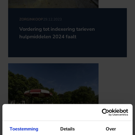
ZORGINKOOP
29.12.2023
Vordering tot indexering tarieven
hulpmiddelen 2024 faalt
Toestemming
Details
Over
ZORGINKOOP
14.05.2020