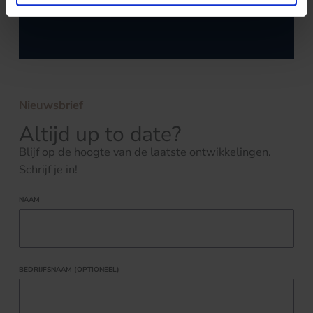
verloskundigen
Nieuwsbrief
Altijd up to date?
Blijf op de hoogte van de laatste ontwikkelingen.
Schrijf je in!
NAAM
BEDRIJFSNAAM (OPTIONEEL)