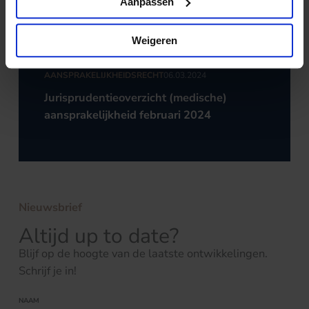
Aanpassen
Weigeren
AANSPRAKELIJKHEIDSRECHT
06.03.2024
Jurisprudentieoverzicht (medische)
aansprakelijkheid februari 2024
Nieuwsbrief
Altijd up to date?
Blijf op de hoogte van de laatste ontwikkelingen.
Schrijf je in!
NAAM