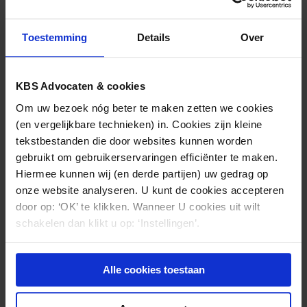
Toestemming
Details
Over
KBS Advocaten & cookies
Om uw bezoek nóg beter te maken zetten we cookies
AANSPRAKELIJKHEIDSRECHT
23.04.2024
(en vergelijkbare technieken) in. Cookies zijn kleine
Jurisprudentieoverzicht (medische)
tekstbestanden die door websites kunnen worden
aansprakelijkheid maart 2024
gebruikt om gebruikerservaringen efficiënter te maken.
Hiermee kunnen wij (en derde partijen) uw gedrag op
onze website analyseren. U kunt de cookies accepteren
door op: ‘OK’ te klikken. Wanneer U cookies uit wilt
schakelen dan klikt u op: ‘Instellingen’.
Alle cookies toestaan