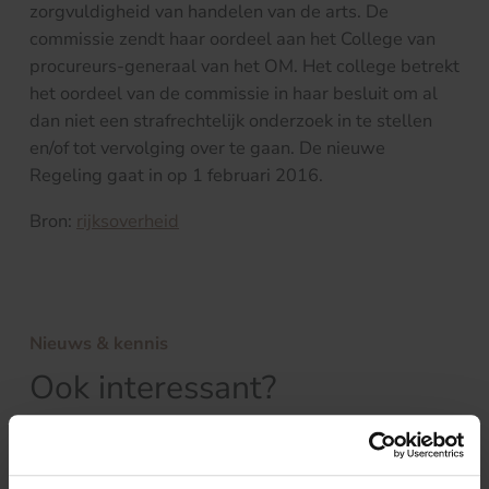
zorgvuldigheid van handelen van de arts. De
commissie zendt haar oordeel aan het College van
procureurs-generaal van het OM. Het college betrekt
het oordeel van de commissie in haar besluit om al
dan niet een strafrechtelijk onderzoek in te stellen
en/of tot vervolging over te gaan. De nieuwe
Regeling gaat in op 1 februari 2016.
Bron:
rijksoverheid
Nieuws & kennis
Ook interessant?