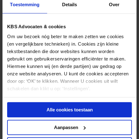
Toestemming
Details
Over
KBS Advocaten & cookies
Om uw bezoek nóg beter te maken zetten we cookies
(en vergelijkbare technieken) in. Cookies zijn kleine
tekstbestanden die door websites kunnen worden
MEDISCHE
29.09.2025
gebruikt om gebruikerservaringen efficiënter te maken.
AANSPRAKELIJKHEID
Hiermee kunnen wij (en derde partijen) uw gedrag op
Blokkeringsrecht: een schild, geen zwaard
onze website analyseren. U kunt de cookies accepteren
door op: ‘OK’ te klikken. Wanneer U cookies uit wilt
schakelen dan klikt u op: ‘Instellingen’.
Alle cookies toestaan
Aanpassen