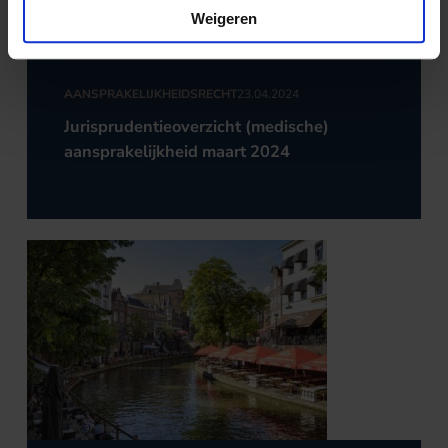
Weigeren
AANSPRAKELIJKHEIDSRECHT
23.04.2024
Jurisprudentieoverzicht (medische)
aansprakelijkheid maart 2024