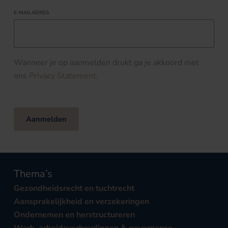
E-MAILADRES
Wanneer je op aanmelden drukt ga je akkoord met
ons
Privacy Statement
.
Aanmelden
Thema’s
Gezondheidsrecht en tuchtrecht
Aansprakelijkheid en verzekeringen
Ondernemen en herstructureren
Werk, arbeidsverhoudingen & governance