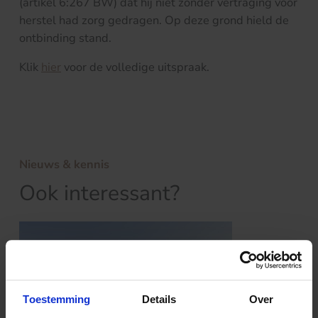
(artikel 6:267 BW) dat hij niet zonder vertraging voor
herstel had zorg gedragen. Op deze grond hield de
ontbinding stand.
Klik
hier
voor de volledige uitspraak.
Nieuws & kennis
Ook interessant?
Toestemming
Details
Over