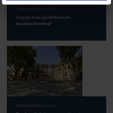
ZORGVASTGOED
28.12.2018
Zorg en huur gecombineerd:
huurbescherming?
ZORGVASTGOED
29.11.2018