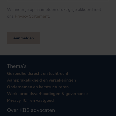
Wanneer je op aanmelden drukt ga je akkoord met
ons
Privacy Statement
.
Aanmelden
Thema’s
Gezondheidsrecht en tuchtrecht
Aansprakelijkheid en verzekeringen
Ondernemen en herstructureren
Werk, arbeidsverhoudingen & governance
Privacy, ICT en vastgoed
Over KBS advocaten