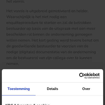
het vonnis.
Het vonnis is uitgebreid gemotiveerd en helder.
Waarschijnlijk is het niet nodig een
enquêteprocedure te starten en zal de betrokken
bestuurder op basis van de uitspraak met een meer
bescheiden rol binnen de onderneming genoegen
willen nemen. Het kort geding werd tevens benut om
de goedwillende bestuurder te voorzien van de
nodige (digitale) documentatie van de onderneming
om de bestuursrol van zijn collega over te kunnen
nemen.
Meer weten over dit onderwerp?
Neem gerust contact met ons op!
Toestemming
Details
Over