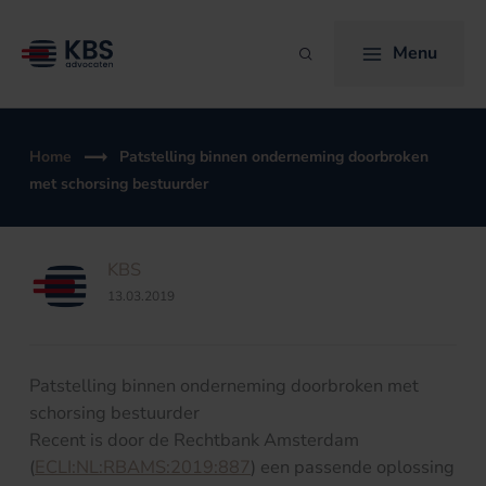
Ga
naar
Menu
Zoeken
de
inhoud
Home
Patstelling binnen onderneming doorbroken
met schorsing bestuurder
KBS
13.03.2019
Patstelling binnen onderneming doorbroken met
schorsing bestuurder
Recent is door de Rechtbank Amsterdam
(
ECLI:NL:RBAMS:2019:887
) een passende oplossing