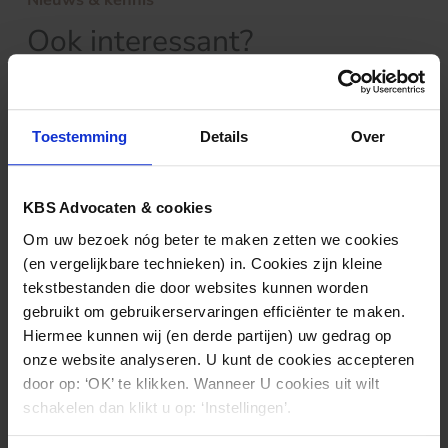
Ook interessant?
Toestemming
Details
Over
KBS Advocaten & cookies
Om uw bezoek nóg beter te maken zetten we cookies
(en vergelijkbare technieken) in. Cookies zijn kleine
tekstbestanden die door websites kunnen worden
gebruikt om gebruikerservaringen efficiënter te maken.
MARKTWERKING EN
23.11.2023
Hiermee kunnen wij (en derde partijen) uw gedrag op
MEDEDINGINGSRECHT
Bezwaar Chipsoft tegen openbaarmaking
onze website analyseren. U kunt de cookies accepteren
van Marktverkenning ICT in de zorg
door op: ‘OK’ te klikken. Wanneer U cookies uit wilt
verworpen
schakelen dan klikt u op: ‘Instellingen’.