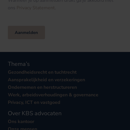
Wanneer je op aanmelden drukt ga je akkoord met
ons
Privacy Statement
.
Aanmelden
Thema’s
Gezondheidsrecht en tuchtrecht
Aansprakelijkheid en verzekeringen
Ondernemen en herstructureren
Werk, arbeidsverhoudingen & governance
Privacy, ICT en vastgoed
Over KBS advocaten
Ons kantoor
Onze mensen