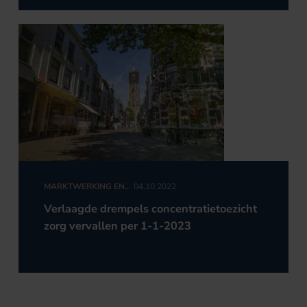
MARKTWERKING EN
04.10.2022
MEDEDINGINGSRECHT
Verlaagde drempels concentratietoezicht
zorg vervallen per 1-1-2023