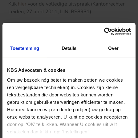
Klik
hier
voor de volledige uitspraak (Kantonrechter
Leiden, 27 april 2011, LJN: BS8931).
Nieuws & kennis
Toestemming
Details
Over
Ook interessant?
KBS Advocaten & cookies
Om uw bezoek nóg beter te maken zetten we cookies
(en vergelijkbare technieken) in. Cookies zijn kleine
tekstbestanden die door websites kunnen worden
gebruikt om gebruikerservaringen efficiënter te maken.
Hiermee kunnen wij (en derde partijen) uw gedrag op
onze website analyseren. U kunt de cookies accepteren
door op: ‘OK’ te klikken. Wanneer U cookies uit wilt
schakelen dan klikt u op: ‘Instellingen’.