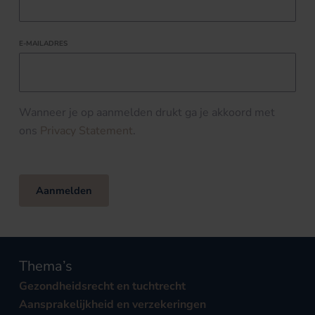
E-MAILADRES
Wanneer je op aanmelden drukt ga je akkoord met
ons
Privacy Statement
.
Aanmelden
Thema’s
Gezondheidsrecht en tuchtrecht
Aansprakelijkheid en verzekeringen