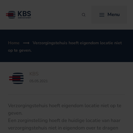
Ga
naar
Menu
Zoeken
de
inhoud
Home
Verzorgingstehuis hoeft eigendom locatie niet
op te geven.
KBS
05.05.2021
Verzorgingstehuis hoeft eigendom locatie niet op te
geven.
Een zorginstelling hoeft de huidige locatie van haar
verzorgingstehuis niet in eigendom over te dragen