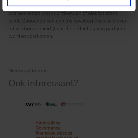
eindigt of niet ingaat, bijv. als een andere
overeenkomst wordt ontbonden of niet tot stand
komt. Zodoende kan een (risicovoller) discussie over
lotsverbondenheid (naar de bedoeling van partijen)
worden voorkomen.
Nieuws & kennis
Ook interessant?