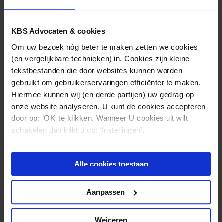
ontwikkelingsovereenkomst door de ontbinding taste
de bestaansreden voor de verkoop van het pand aan
en deed de leveringsverplichting vervallen, nu de
KBS Advocaten & cookies
zorginstelling zich rechtsgeldig op ontbinding van
Om uw bezoek nóg beter te maken zetten we cookies
die overeenkomst kan beroepen.
(en vergelijkbare technieken) in. Cookies zijn kleine
tekstbestanden die door websites kunnen worden
Advies
gebruikt om gebruikerservaringen efficiënter te maken.
De zorginstelling in kwestie ontkwam in dit geval
Hiermee kunnen wij (en derde partijen) uw gedrag op
aan haar leveringsverplichting doordat een nauwe
onze website analyseren. U kunt de cookies accepteren
samenhang tussen beide overeenkomsten werd
door op: ‘OK’ te klikken. Wanneer U cookies uit wilt
schakelen dan klikt u op: ‘Instellingen’.
aangenomen. Geen onbegrijpelijke uitkomst, gelet
op de hiervoor geschetste gang van zaken. De
(wederzijdse) afhankelijkheid tussen verschillende
Alle cookies toestaan
overeenkomsten kan echter ook gericht(er) worden
ondervangen, namelijk door het gebruik van
Aanpassen
ontbindende en/of opschortende voorwaarden. Met
dit soort voorwaarden kan worden bedongen onder
welke omstandigheden een overeenkomst alsnog
Weigeren