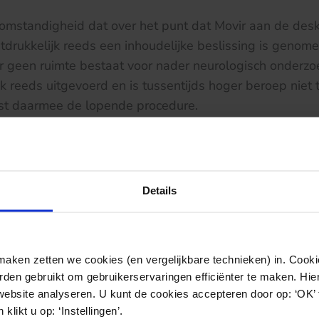
omstandigheid dat over het punt dat Movir aan de des
itdrukkelijk reeds een inhoudelijke beslissing is genome
r geen ruimte bestaat voor nader neurologisch onderzo
 reeds uitgevoerd en is tussentijds hoger beroep niet
ist daarmee de lopende procedure.
 de Rechtbank Amsterdam d.d. 2 maart jl. is te raadpl
Details
ken zetten we cookies (en vergelijkbare technieken) in. Cookie
den gebruikt om gebruikerservaringen efficiënter te maken. Hi
website analyseren. U kunt de cookies accepteren door op: ‘OK’
klikt u op: ‘Instellingen’.