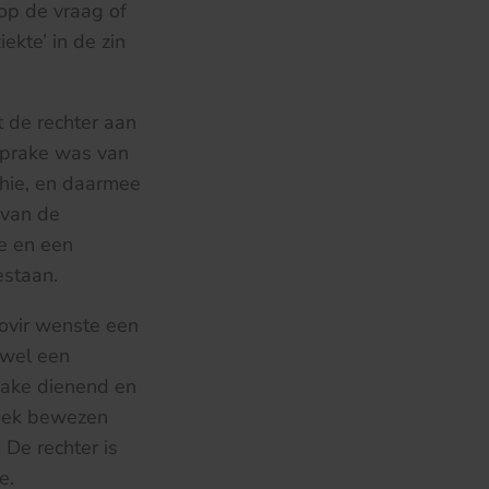
op de vraag of
ekte’ in de zin
 de rechter aan
sprake was van
hie, en daarmee
 van de
e en een
estaan.
Movir wenste een
ewel een
 zake dienend en
zoek bewezen
 De rechter is
e.