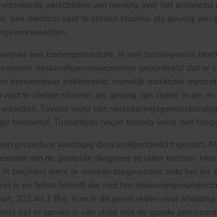
 verzekerde verschilden van mening over het antwoord 
 ‘een medisch vast te stellen stoornis als gevolg van zi
ingsvoorwaarden.
hierover een bodemprocedure. In een tussenvonnis heeft
gevoerde deskundigenonderzoeken geoordeeld dat er 
en benoembaar ziektebeeld, namelijk metabole myopat
vast te stellen stoornis als gevolg van ziekte’ in de zin
rwaarden. Tevens werd een verzekeringsgeneeskundig
ge benoemd. Tussentijds hoger beroep werd niet toeg
een procedure voorlopig deskundigenbericht gestart. 
noemen om de gestelde diagnose te laten toetsen. Ho
k in beginsel dient te worden toegewezen, mits het ter
eet is en feiten betreft die met het deskundigenonder
t. 202 lid 1 Rv), is er in dit geval reden voor afwijzing.
deel dat er sprake is van strijd met de goede procesord