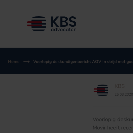
Ga
naar
de
inhoud
Home
Voorlopig deskundigenbericht AOV in strijd met go
KBS
25.03.2020
Voorlopig desku
Movir heeft rec