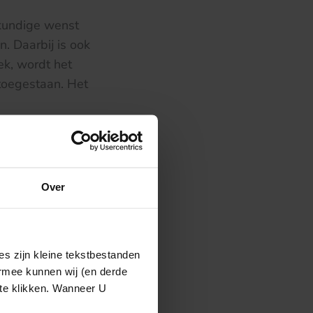
kundige wenst
n. Daarbij is ook
ek, wordt het
 toegestaan. Het
egen via
deze link
Over
s zijn kleine tekstbestanden
ermee kunnen wij (en derde
 te klikken. Wanneer U