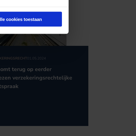
lle cookies toestaan
KERINGSRECHT
01.05.2024
omt terug op eerder
zen verzekeringsrechtelijke
tspraak