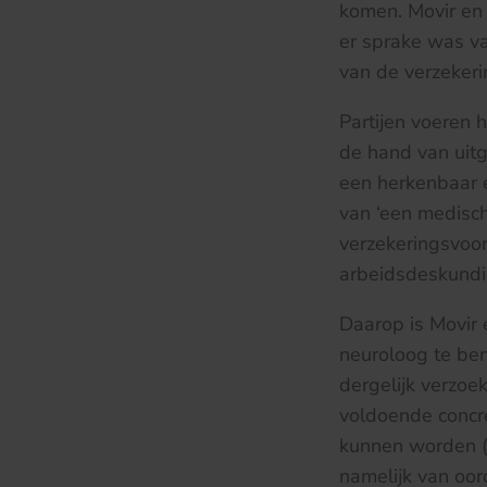
komen. Movir en
er sprake was van
van de verzeker
Partijen voeren 
de hand van uit
een herkenbaar 
van ‘een medisch 
verzekeringsvoo
arbeidsdeskundi
Daarop is Movir 
neuroloog te be
dergelijk verzoe
voldoende concr
kunnen worden (ar
namelijk van oor