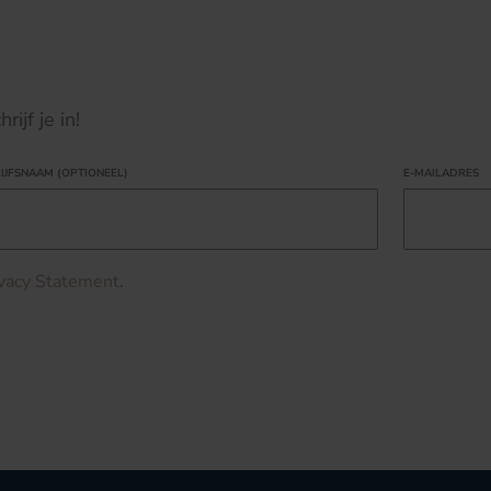
ijf je in!
IJFSNAAM (OPTIONEEL)
E-MAILADRES
ivacy Statement
.