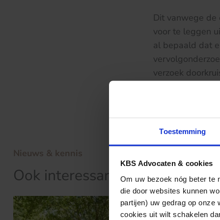
Dit vanwege de 
voor te leggen u
al bepaald dat e
vervolgonderzoek
verzoek doorkru
De uitspraak van
Toestemming
Nieuws & kennis
KBS Advocaten & cookies
Ook interessant?
Om uw bezoek nóg beter te ma
die door websites kunnen wor
partijen) uw gedrag op onze 
cookies uit wilt schakelen dan 