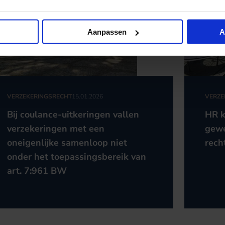
Aanpassen
A
VERZEKERINGSRECHT
15.01.2026
VERZE
Bij coulance-uitkeringen vallen
HR k
verzekeringen met een
gewe
oneigenlijke samenloop niet
rech
onder het toepassingsbereik van
art. 7:961 BW