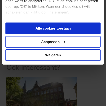
onze website analyseren. U kunt de cookies accepteren
Schippers van Volksgezondheid, Welzijn en Sport
door op: ‘OK’ te klikken. Wanneer U cookies uit wilt
heeft op 10 januari 2017 te kennen gegeven de
schakelen dan klikt u op: ‘Instellingen’.
Kamervragen zo spoedig mogelijk te zullen
beantwoorden. Dus: wordt vervolgd..
Alle cookies toestaan
Klik
hier
voor het vonnis.
Aanpassen
Weigeren
Nieuws & kennis
Ook interessant?