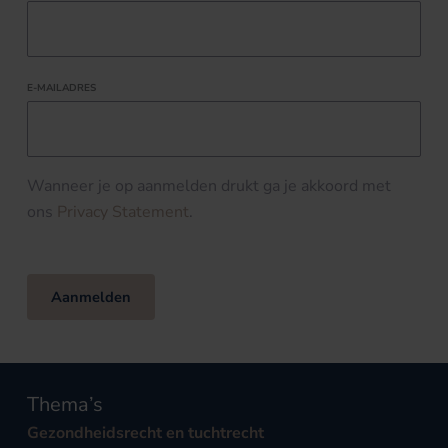
E-MAILADRES
Wanneer je op aanmelden drukt ga je akkoord met
ons
Privacy Statement
.
Aanmelden
Thema’s
Gezondheidsrecht en tuchtrecht