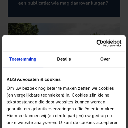
een publicatie: wie mag daarover klagen?
Toestemming
Details
Over
KBS Advocaten & cookies
Om uw bezoek nóg beter te maken zetten we cookies
(en vergelijkbare technieken) in. Cookies zijn kleine
tekstbestanden die door websites kunnen worden
gebruikt om gebruikerservaringen efficiënter te maken.
AANSPRAKELIJKHEIDSRECHT
31.07.2026
Hiermee kunnen wij (en derde partijen) uw gedrag op
Wanneer begint de verjaring van een
onze website analyseren. U kunt de cookies accepteren