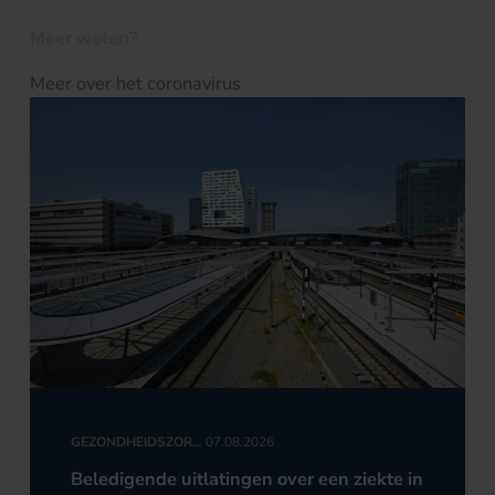
Meer weten?
Meer over het coronavirus
GEZONDHEIDSZORG
07.08.2026
TUCHTRECHT
Beledigende uitlatingen over een ziekte in