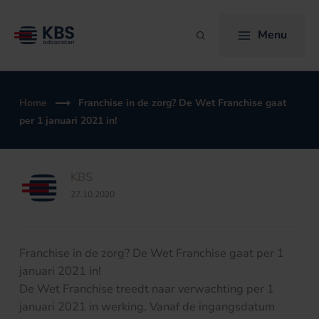
Ga
naar
Menu
Zoeken
de
inhoud
Home
Franchise in de zorg? De Wet Franchise gaat
per 1 januari 2021 in!
KBS
27.10.2020
Franchise in de zorg? De Wet Franchise gaat per 1
januari 2021 in!
De Wet Franchise treedt naar verwachting per 1
januari 2021 in werking. Vanaf de ingangsdatum