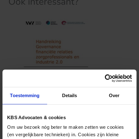
Ook interessant?
ONDERNEMINGSRECHT
07.09.2023
Handreiking Governance financiële
Toestemming
Details
Over
relaties zorgprofessionals en industrie is
herzien
KBS Advocaten & cookies
Om uw bezoek nóg beter te maken zetten we cookies
(en vergelijkbare technieken) in. Cookies zijn kleine