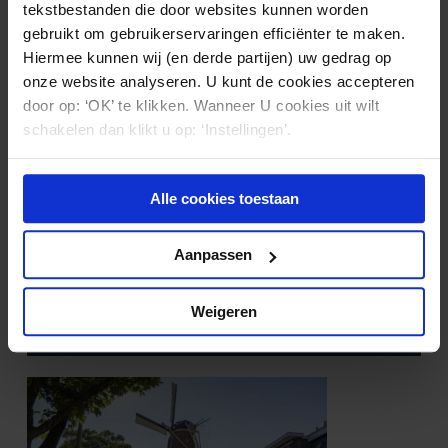
tekstbestanden die door websites kunnen worden
gebruikt om gebruikerservaringen efficiënter te maken.
Hiermee kunnen wij (en derde partijen) uw gedrag op
onze website analyseren. U kunt de cookies accepteren
door op: ‘OK’ te klikken. Wanneer U cookies uit wilt
schakelen dan klikt u op: ‘Instellingen’.
Alle cookies toestaan
ONDERNEMINGSRECHT
26.01.2022
Aanpassen
Het annuleringsbeding: de risico’s voor u
als ondernemer
Weigeren