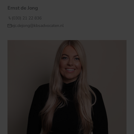
Ernst de Jong
(030) 21 22 836
ejc.dejong@kbsadvocaten.nl