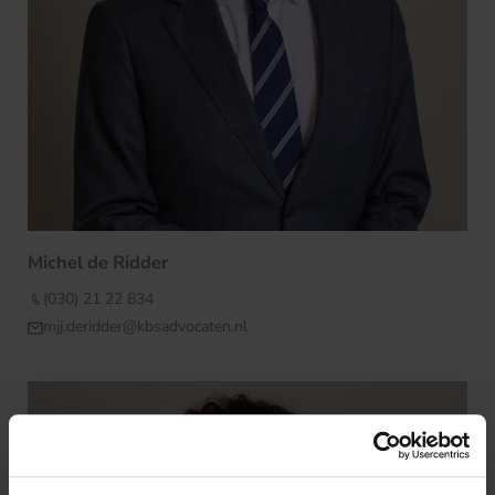
Michel de Ridder
(030) 21 22 834
mjj.deridder@kbsadvocaten.nl