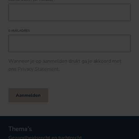
E-MAILADRES
Wanneer je op aanmelden drukt ga je akkoord met
ons
Privacy Statement
.
Aanmelden
Thema’s
Gezondheidsrecht en tuchtrecht