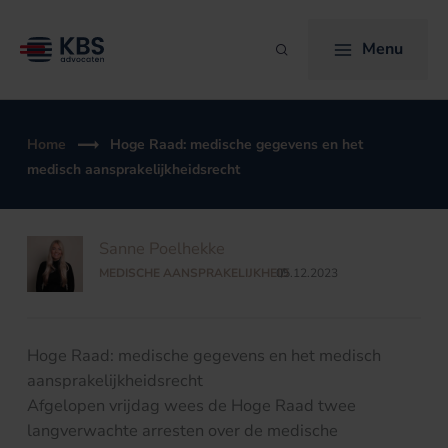
Ga
naar
Menu
Zoeken
de
inhoud
Home
Hoge Raad: medische gegevens en het
medisch aansprakelijkheidsrecht
Sanne Poelhekke
MEDISCHE AANSPRAKELIJKHEID
05.12.2023
/
Hoge Raad: medische gegevens en het medisch
aansprakelijkheidsrecht
Afgelopen vrijdag wees de Hoge Raad twee
langverwachte arresten over de medische