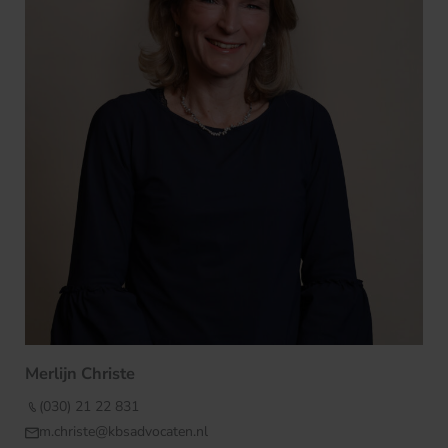
Merlijn Christe
(030) 21 22 831
m.christe@kbsadvocaten.nl