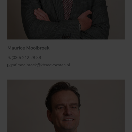
Maurice Mooibroek
(030) 212 28 38
mf.mooibroek@kbsadvocaten.nl