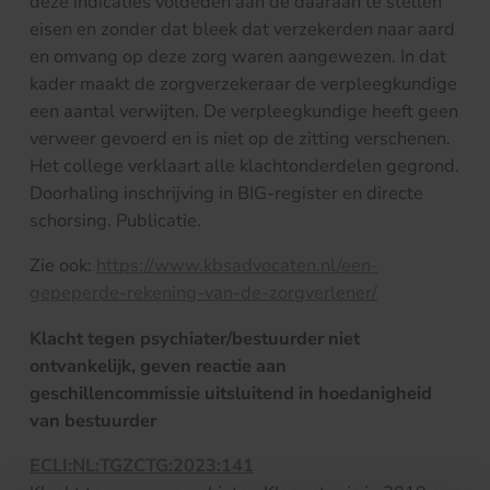
deze indicaties voldeden aan de daaraan te stellen
eisen en zonder dat bleek dat verzekerden naar aard
en omvang op deze zorg waren aangewezen. In dat
kader maakt de zorgverzekeraar de verpleegkundige
een aantal verwijten. De verpleegkundige heeft geen
verweer gevoerd en is niet op de zitting verschenen.
Het college verklaart alle klachtonderdelen gegrond.
Doorhaling inschrijving in BIG-register en directe
schorsing. Publicatie.
Zie ook:
https://www.kbsadvocaten.nl/een-
gepeperde-rekening-van-de-zorgverlener/
Klacht tegen psychiater/bestuurder niet
ontvankelijk, geven reactie aan
geschillencommissie uitsluitend in hoedanigheid
van bestuurder
ECLI:NL:TGZCTG:2023:141