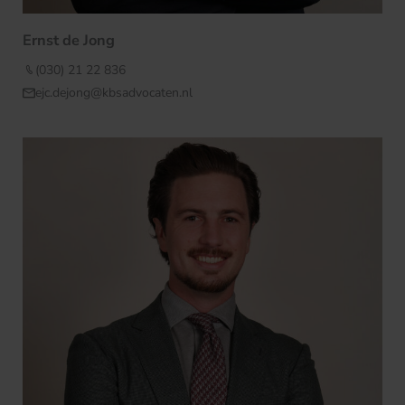
Ernst de Jong
(030) 21 22 836
ejc.dejong@kbsadvocaten.nl