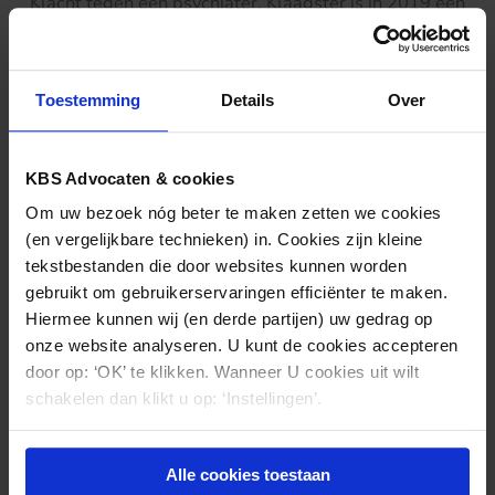
Klacht tegen een psychiater. Klaagster is in 2019 een
periode opgenomen geweest in een ggz-instelling.
Aanvankelijk was de opname op vrijwillige basis
maar na een aantal dagen is dit omgezet in een
Toestemming
Details
Over
gedwongen opname. Klaagster heeft op enig
moment hierover een klacht ingediend bij onder meer
de Geschillencommissie Zorg. In zijn hoedanigheid
KBS Advocaten & cookies
als bestuurder heeft de psychiater een schriftelijke
Om uw bezoek nóg beter te maken zetten we cookies
reactie gegeven op de klacht van klaagster bij de
(en vergelijkbare technieken) in. Cookies zijn kleine
Geschillencommissie. Klaagster verwijt de
tekstbestanden die door websites kunnen worden
psychiater dat hij onjuiste medische informatie heeft
gebruikt om gebruikerservaringen efficiënter te maken.
aangeleverd, waarbij rapportages (inhoudelijke
Hiermee kunnen wij (en derde partijen) uw gedrag op
zorgregistraties) uit het elektronisch
onze website analyseren. U kunt de cookies accepteren
patiëntendossier zijn verwijderd, gewijzigd of
door op: ‘OK’ te klikken. Wanneer U cookies uit wilt
vervalst met het doel collega’s uit de wind te
schakelen dan klikt u op: ‘Instellingen’.
houden. Volgens klaagster is er sprake van valsheid
in geschrifte. Het Regionaal Tuchtcollege heeft de
klacht kennelijk niet ontvankelijk verklaard. De eerste
Alle cookies toestaan