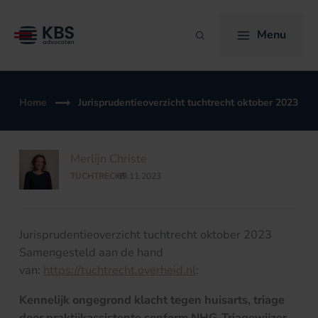
Ga
naar
Menu
Zoeken
de
inhoud
Home
Jurisprudentieoverzicht tuchtrecht oktober 2023
Merlijn Christe
TUCHTRECHT
09.11.2023
/
Jurisprudentieoverzicht tuchtrecht oktober 2023
Samengesteld aan de hand
van:
https://tuchtrecht.overheid.nl
:
Kennelijk ongegrond klacht tegen huisarts, triage
door praktijkassistente conform NHG-Triagewijzer