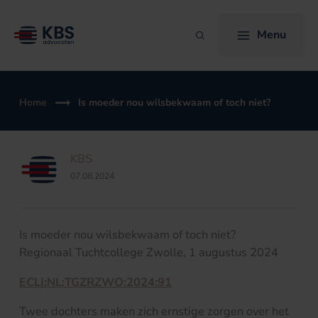
Ga
naar
Menu
Zoeken
de
inhoud
Home
Is moeder nou wilsbekwaam of toch niet?
KBS
07.08.2024
Is moeder nou wilsbekwaam of toch niet?
Regionaal Tuchtcollege Zwolle, 1 augustus 2024
ECLI:NL:TGZRZWO:2024:91
Twee dochters maken zich ernstige zorgen over het