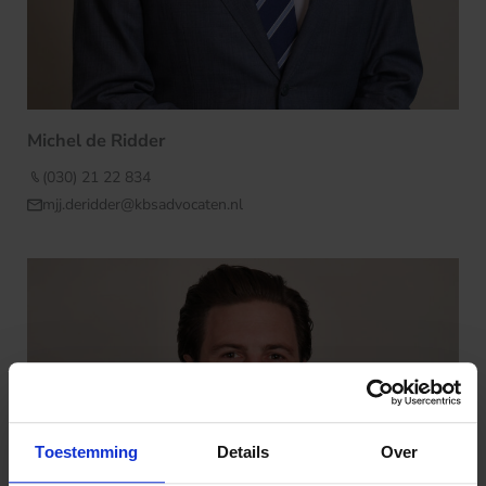
Michel de Ridder
(030) 21 22 834
mjj.deridder@kbsadvocaten.nl
Toestemming
Details
Over