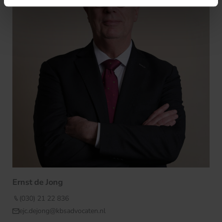
Ernst de Jong
(030) 21 22 836
ejc.dejong@kbsadvocaten.nl