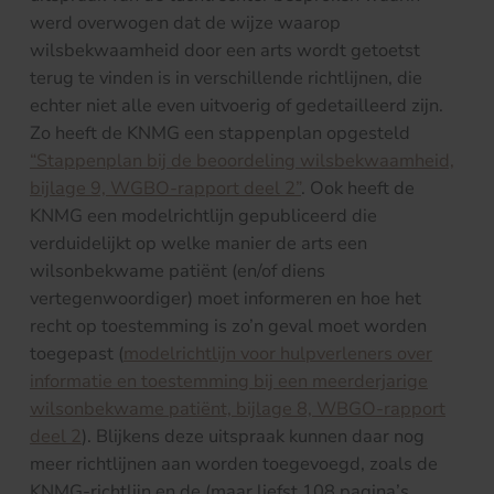
werd overwogen dat de wijze waarop
wilsbekwaamheid door een arts wordt getoetst
terug te vinden is in verschillende richtlijnen, die
echter niet alle even uitvoerig of gedetailleerd zijn.
Zo heeft de KNMG een stappenplan opgesteld
“Stappenplan bij de beoordeling wilsbekwaamheid,
bijlage 9, WGBO-rapport deel 2”
. Ook heeft de
KNMG een modelrichtlijn gepubliceerd die
verduidelijkt op welke manier de arts een
wilsonbekwame patiënt (en/of diens
vertegenwoordiger) moet informeren en hoe het
recht op toestemming is zo’n geval moet worden
toegepast (
modelrichtlijn voor hulpverleners over
informatie en toestemming bij een meerderjarige
wilsonbekwame patiënt, bijlage 8, WBGO-rapport
deel 2
). Blijkens deze uitspraak kunnen daar nog
meer richtlijnen aan worden toegevoegd, zoals de
KNMG-richtlijn en de (maar liefst 108 pagina’s