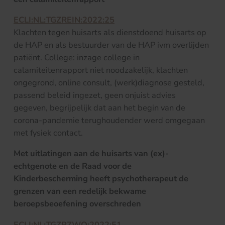
ECLI:NL:TGZREIN:2022:25
Klachten tegen huisarts als dienstdoend huisarts op
de HAP en als bestuurder van de HAP ivm overlijden
patiënt. College: inzage college in
calamiteitenrapport niet noodzakelijk, klachten
ongegrond, online consult, (werk)diagnose gesteld,
passend beleid ingezet, geen onjuist advies
gegeven, begrijpelijk dat aan het begin van de
corona-pandemie terughoudender werd omgegaan
met fysiek contact.
Met uitlatingen aan de huisarts van (ex)-
echtgenote en de Raad voor de
Kinderbescherming heeft psychotherapeut de
grenzen van een redelijk bekwame
beroepsbeoefening overschreden
ECLI:NL:TGZRZWO:2022:51