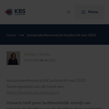
Ga
naar
Menu
Zoeken
de
inhoud
Home
Jurisprudentieoverzicht tuchtrecht mei 2022
Merlijn Christe
TUCHTRECHT
13.06.2022
/
Jurisprudentieoverzicht tuchtrecht mei 2022
Samengesteld aan de hand van:
https://tuchtrecht.overheid.nl
:
Huisarts treft geen tuchtrechtelijk verwijt van
onjuiste inschatting van de klachten door assistente