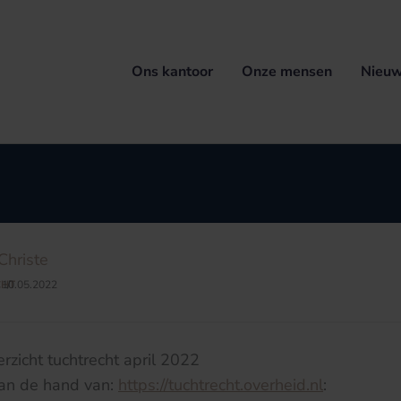
Ons kantoor
Onze mensen
Nieuw
Christe
CHT
10.05.2022
/
rzicht tuchtrecht april 2022
an de hand van:
https://tuchtrecht.overheid.nl
: