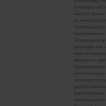
behandeling heb
beklaagde dat hi
medisch dossier 
de overwegingen
werkbegeleider 
klachtonderdeel 
verantwoordelijk
beklaagde ook ve
door de basisps
diagnose in stan
Klachtonderdeel 
door beklaagde 
instrument om te
geprotocolleerde
heeft uitgelaten
werkbegeleider i