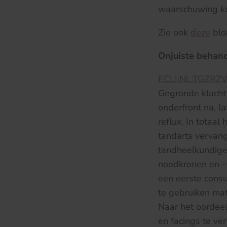
waarschuwing ko
Zie ook
deze
blo
Onjuiste behand
ECLI:NL:TGZRZ
Gegronde klacht 
onderfront na, l
reflux. In totaal
tandarts vervan
tandheelkundige
noodkronen en –f
een eerste consu
te gebruiken ma
Naar het oordeel
en facings te v