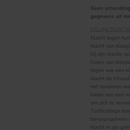
Geen schending
gegevens uit me
ECLI:NL:TGZCTG
Klacht tegen huis
klacht van klaag
bij zijn reactie
Inzien van dossi
tegen wie een kl
klacht de inhoud
het handelen waa
kader van een we
om zich te verwe
Tuchtcollege kom
beroepsgeheim of
klacht in zijn g