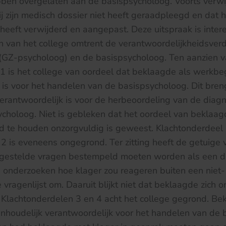
ben overgelaten aan de basispsycholoog. Voorts verwij
j zijn medisch dossier niet heeft geraadpleegd en dat hi
heeft verwijderd en aangepast. Deze uitspraak is inte
 van het college omtrent de verantwoordelijkheidsverd
(GZ-psycholoog) en de basispsycholoog. Ten aanzien 
1 is het college van oordeel dat beklaagde als werkbe
 is voor het handelen van de basispsycholoog. Dit bren
rantwoordelijk is voor de herbeoordeling van de diag
ycholoog. Niet is gebleken dat het oordeel van beklaa
d te houden onzorgvuldig is geweest. Klachtonderdeel 
2 is eveneens ongegrond. Ter zitting heeft de getuige 
gestelde vragen bestempeld moeten worden als een d
 onderzoeken hoe klager zou reageren buiten een niet-
 vragenlijst om. Daaruit blijkt niet dat beklaagde zich 
. Klachtonderdelen 3 en 4 acht het college gegrond. B
nhoudelijk verantwoordelijk voor het handelen van de 