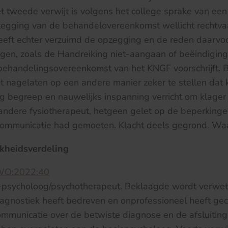
et tweede verwijt is volgens het college sprake van ee
zegging van de behandelovereenkomst wellicht rechtva
eeft echter verzuimd de opzegging en de reden daarvoor
igen, zoals de Handreiking niet-aangaan of beëindigin
ehandelingsovereenkomst van het KNGF voorschrijft. 
t nagelaten op een andere manier zeker te stellen dat 
 begreep en nauwelijks inspanning verricht om klager
andere fysiotherapeut, hetgeen gelet op de beperkinge
communicatie had gemoeten. Klacht deels gegrond. Wa
kheidsverdeling
WO:2022:40
-psycholoog/psychotherapeut. Beklaagde wordt verwete
iagnostiek heeft bedreven en onprofessioneel heeft g
ommunicatie over de betwiste diagnose en de afsluitin