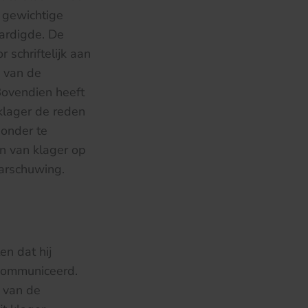
n gewichtige
ardigde. De
 schriftelijk aan
g van de
Bovendien heeft
klager de reden
 onder te
n van klager op
arschuwing.
n dat hij
ecommuniceerd.
g van de