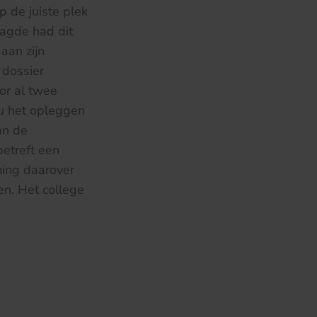
p de juiste plek
aagde had dit
aan zijn
 dossier
or al twee
u het opleggen
an de
etreft een
ming daarover
en. Het college