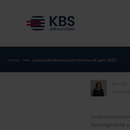
Ga
naar
de
inhoud
Home
Jurisprudentieoverzicht tuchtrecht april 2022
Merlijn 
TUCHTRE
Jurisprudentieove
Samengesteld a