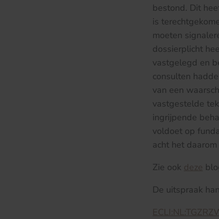
bestond. Dit hee
is terechtgekome
moeten signalere
dossierplicht he
vastgelegd en be
consulten hadde
van een waarsch
vastgestelde tek
ingrijpende beh
voldoet op funda
acht het daarom
Zie ook
deze
blo
De uitspraak ha
ECLI:NL:TGZRZ