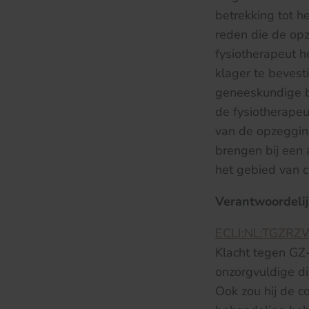
betrekking tot h
reden die de op
fysiotherapeut h
klager te bevest
geneeskundige b
de fysiotherapeu
van de opzegging
brengen bij een 
het gebied van 
Verantwoordelij
ECLI:NL:TGZRZ
Klacht tegen GZ
onzorgvuldige d
Ook zou hij de c