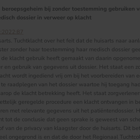
 beroepsgeheim bij zonder toestemming gebruiken v
disch dossier in verweer op klacht
:2022:87
arts. Tuchtklacht over het feit dat de huisarts naar aan
ster zonder haar toestemming haar medisch dossier gee
 op de klacht gebruik heeft gemaakt van daarin opgenom
er en gebruik van gegevens uit dossier. Het staat een z
acht wordt ingediend vrij om bij het voorbereiden van e
 te raadplegen van het dossier waartoe hij toegang had
rop de klacht betrekking heeft. Het staat zorgverleners
ttelijk geregelde procedure een klacht ontvangen in be
ren met relevante gegevens uit het patiëntendossier. H
t tot de conclusie dat geen sprake is geweest van sch
 van de privacy van klaagster door de huisarts. Dit be
eheel ongegrond is en dat de door het Regionaal Tuchtc