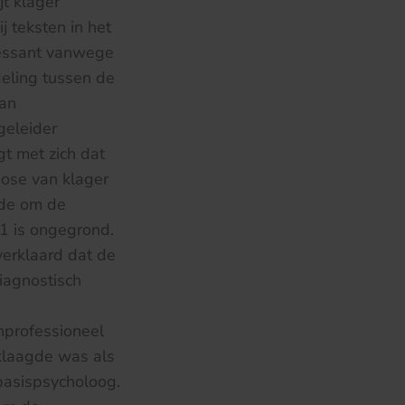
t klager
j teksten in het
ressant vanwege
eling tussen de
van
geleider
gt met zich dat
nose van klager
gde om de
1 is ongegrond.
verklaard dat de
iagnostisch
onprofessioneel
eklaagde was als
basispsycholoog.