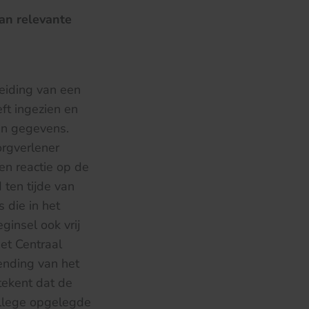
an relevante
leiding van een
ft ingezien en
en gegevens.
orgverlener
en reactie op de
 ten tijde van
 die in het
ginsel ook vrij
et Centraal
ending van het
tekent dat de
ollege opgelegde