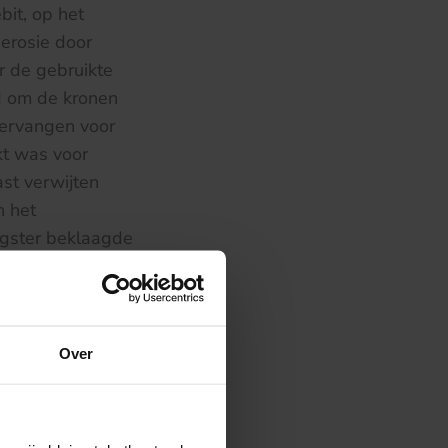
bit, op het
 erosie door
or de gebruikte
d om de kronen
vervangen voor
kt was voor
ast verwijten
n het
agster beklaagde
 en facings zou
n door
lisme is, heeft
dat de
Over
en door
re lezing hebben
uidelijkheid over