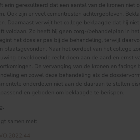
ft erin geresulteerd dat een aantal van de kronen niet o
n. Ook zijn er veel cementresten achtergebleven. Bekl
n. Daarnaast verwijt het college beklaagde dat hij niet 
eft voldaan. Zo heeft hij geen zorg-/behandelplan in het
gint het dossier pas bij de behandeling, terwijl daarvo
n plaatsgevonden. Naar het oordeel van het college zo
uwing onvoldoende recht doen aan de aard en ernst v
ortkomingen. De vervanging van de kronen en facings b
andeling en zowel deze behandeling als de dossiervor
mentele onderdelen niet aan de daaraan te stellen eis
 passend en geboden om beklaagde te berispen.
g.
ngt samen met:
WO:2022:44