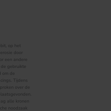
bit, op het
 erosie door
door een andere
 de gebruikte
d om de
cings. Tijdens
sproken over de
plaatsgevonden.
ag alle kronen
sche noodzaak