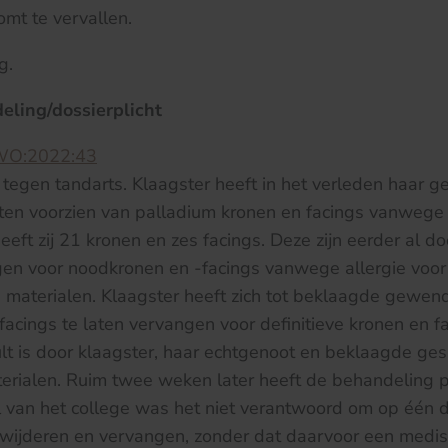
mt te vervallen.
g.
eling/dossierplicht
WO:2022:43
tegen tandarts. Klaagster heeft in het verleden haar ge
aten voorzien van palladium kronen en facings vanwege
 heeft zij 21 kronen en zes facings. Deze zijn eerder al 
gen voor noodkronen en -facings vanwege allergie voor
 materialen. Klaagster heeft zich tot beklaagde gewen
acings te laten vervangen voor definitieve kronen en fa
lt is door klaagster, haar echtgenoot en beklaagde ge
terialen. Ruim twee weken later heeft de behandeling 
 van het college was het niet verantwoord om op één d
erwijderen en vervangen, zonder dat daarvoor een medi