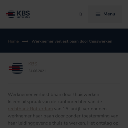
Ga
naar
Menu
Zoeken
de
inhoud
Home
Werknemer verliest baan door thuiswerken
KBS
24.06.2021
Werknemer verliest baan door thuiswerken
In een uitspraak van de kantonrechter van de
rechtbank Rotterdam
van 16 juni jl. verloor een
werknemer haar baan door zonder toestemming van
haar leidinggevende thuis te werken. Het ontslag op